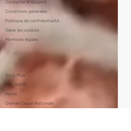
Contacter le support
Conditions générales
Politique de confidentialité
Gérer les cookies
Mentions légales
Liens utiles
Sissy Mua
TSE GAME
Hyrox
Grande Cause Nationale
Soldes
Black Friday