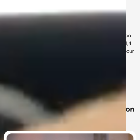
Qui sommes nous ?
Trainsweateat
est l'application ultime de sport, nutrition
et bien-être créée par
Sissy Mua
. Depuis 2019, plus d'1,4
millions de Français font confiance à notre expertise pour
atteindre durablement leurs objectifs de forme et de
santé.
Notre mission
est simple: rendre le sport accessible à
tous, du débutant à l'expert.
Profitez gratuitement d'une sélection
de séances