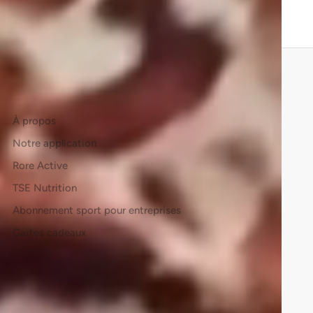
Trainsweateat
À propos
Notre application
Rore Active
TSE Nutrition
Abonnement sport pour entreprises
Cartes cadeaux
Des questions ?