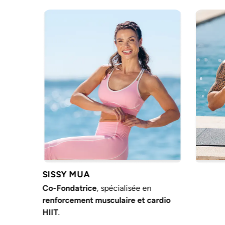
SISSY MUA
Co-Fondatrice
, spécialisée en
Co-Fond
renforcement musculaire et cardio
muscula
HIIT
.